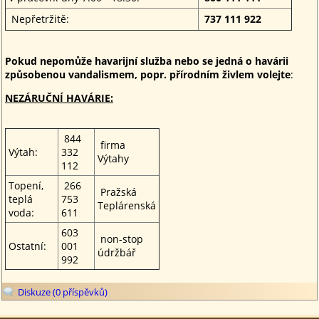
Nepřetržitě:
737 111 922
Pokud nepomůže havarijní služba nebo se jedná o havárii
způsobenou vandalismem, popr. přírodním živlem volejte
:
NEZÁRUČNÍ HAVÁRIE:
844
firma
Výtah:
332
Výtahy
112
Topení,
266
Pražská
teplá
753
Teplárenská
voda:
611
603
non-stop
Ostatní:
001
údržbář
992
Diskuze (0 příspěvků)