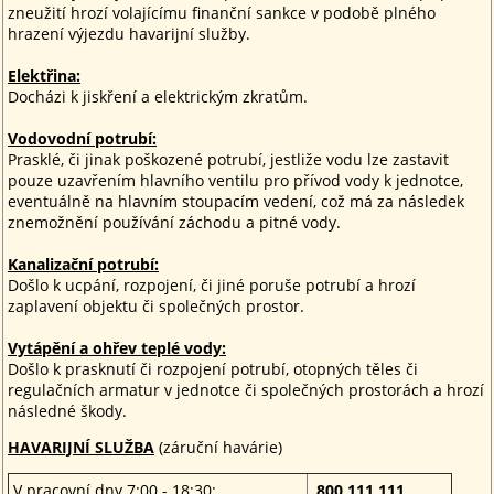
zneužití hrozí volajícímu finanční sankce v podobě plného
hrazení výjezdu havarijní služby.
Elektřina:
Docházi k jiskření a elektrickým zkratům.
Vodovodní potrubí:
Prasklé, či jinak poškozené potrubí, jestliže vodu lze zastavit
pouze uzavřením hlavního ventilu pro přívod vody k jednotce,
eventuálně na hlavním stoupacím vedení, což má za následek
znemožnění používání záchodu a pitné vody.
Kanalizační potrubí:
Došlo k ucpání, rozpojení, či jiné poruše potrubí a hrozí
zaplavení objektu či společných prostor.
Vytápění a ohřev teplé vody:
Došlo k prasknutí či rozpojení potrubí, otopných těles či
regulačních armatur v jednotce či společných prostorách a hrozí
následné škody.
HAVARIJNÍ SLUŽBA
(záruční havárie)
V pracovní dny 7:00 - 18:30:
800 111 111