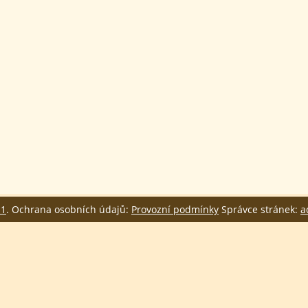
.1
. Ochrana osobních údajů:
Provozní podmínky
Správce stránek:
a