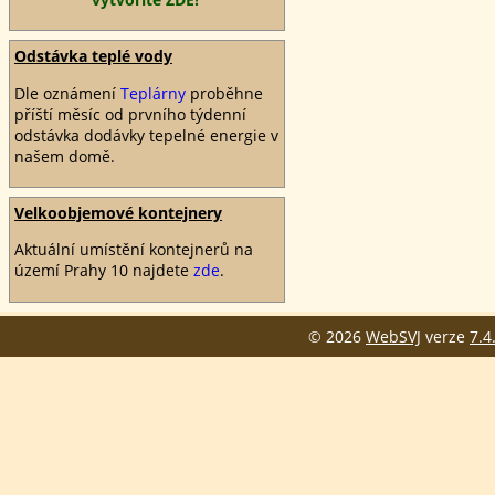
Odstávka teplé vody
Dle oznámení
Teplárny
proběhne
příští měsíc od prvního týdenní
odstávka dodávky tepelné energie v
našem domě.
Velkoobjemové kontejnery
Aktuální umístění kontejnerů na
území Prahy 10 najdete
zde
.
© 2026
WebSVJ
verze
7.4