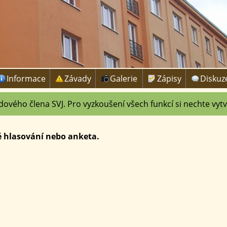
Informace
Závady
Galerie
Zápisy
Diskuz
dového člena SVJ. Pro vyzkoušení všech funkcí si nechte vytv
 hlasování nebo anketa.