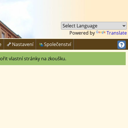
Powered by
Translate

e
Nastavení
Společenství
ořit vlastní stránky na zkoušku.