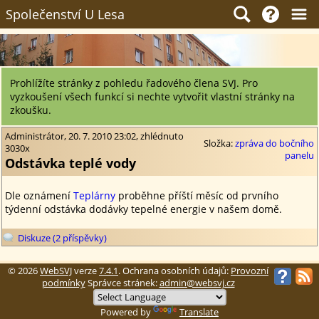
Společenství U Lesa
Prohlížíte stránky z pohledu řadového člena SVJ. Pro
vyzkoušení všech funkcí si nechte vytvořit vlastní stránky na
zkoušku.
Administrátor, 20. 7. 2010 23:02, zhlédnuto
Složka:
zpráva do bočního
3030x
panelu
Odstávka teplé vody
Dle oznámení
Teplárny
proběhne příští měsíc od prvního
týdenní odstávka dodávky tepelné energie v našem domě.
Diskuze (2 příspěvky)
© 2026
WebSVJ
verze
7.4.1
. Ochrana osobních údajů:
Provozní
podmínky
Správce stránek:
admin@websvj.cz
Powered by
Translate