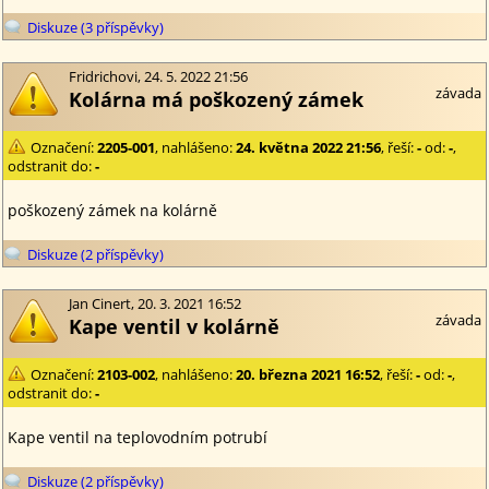
Diskuze (3 příspěvky)
Fridrichovi, 24. 5. 2022 21:56
závada
Kolárna má poškozený zámek
Označení:
2205-001
, nahlášeno:
24. května 2022 21:56
, řeší:
-
od:
-
,
odstranit do:
-
poškozený zámek na kolárně
Diskuze (2 příspěvky)
Jan Cinert, 20. 3. 2021 16:52
závada
Kape ventil v kolárně
Označení:
2103-002
, nahlášeno:
20. března 2021 16:52
, řeší:
-
od:
-
,
odstranit do:
-
Kape ventil na teplovodním potrubí
Diskuze (2 příspěvky)