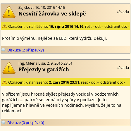
Zajíčkovi, 16. 10. 2016 14:16
závada
Nesvítí žárovka ve sklepě
Označení:
-
, nahlášeno:
16. října 2016 14:16
, řeší:
-
od:
-
, odstranit do:
-
Prosím o výměnu, nejlépe za LED, která vydrží. Děkuji.
Diskuze (2 příspěvky)
Ing. Milena Lisá, 2. 9. 2016 23:51
závada
Přejezdy v garážích
Označení:
-
, nahlášeno:
2. září 2016 23:51
, řeší:
-
od:
-
, odstranit do:
-
V přízemí jsou hrozně slyšet přejezdy vozidel v podzemních
garážích ... patrně se jedná o ty spáry v podlaze. Je to
nepříjemné hlavně ve večeních hodinách. Myslím, že je to na
reklamaci.
Diskuze (0 příspěvků)