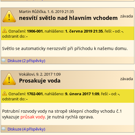
Martin Růžička, 1. 6. 2019 21:35
závada
nesvítí světlo nad hlavním vchodem
Označení:
1906-001
, nahlášeno:
1. června 2019 21:35
, řeší:
-
od:
-
,
odstranit do:
-
Světlo se automaticky nerozsvítí při příchodu k našemu domu.
Diskuze (2 příspěvky)
Vokálovi, 9. 2. 2017 1:09
závada
Prosakuje voda
Označení:
1702-001
, nahlášeno:
9. února 2017 1:09
, řeší:
-
od:
-
,
odstranit do:
-
Potrubní rozvody vody na stropě sklepní chodby vchodu č.1
vykazuje
průsak vody
. Je nutná rychlá oprava.
Diskuze (4 příspěvky)