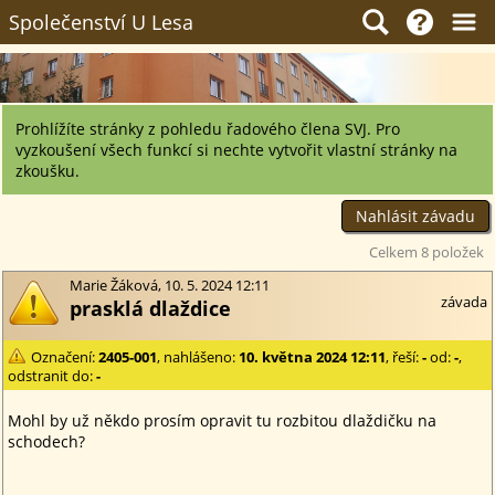
Společenství U Lesa
Prohlížíte stránky z pohledu řadového člena SVJ. Pro
vyzkoušení všech funkcí si nechte vytvořit vlastní stránky na
zkoušku.
Celkem 8 položek
Marie Žáková, 10. 5. 2024 12:11
závada
prasklá dlaždice
Označení:
2405-001
, nahlášeno:
10. května 2024 12:11
, řeší:
-
od:
-
,
odstranit do:
-
Mohl by už někdo prosím opravit tu rozbitou dlaždičku na
schodech?