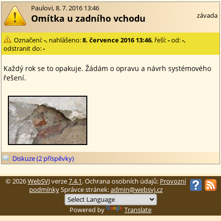
Paulovi, 8. 7. 2016 13:46
závada
Omítka u zadního vchodu
Označení:
-
, nahlášeno:
8. července 2016 13:46
, řeší:
-
od:
-
,
odstranit do:
-
Každý rok se to opakuje. Žádám o opravu a návrh systémového
řešení.
Diskuze (2 příspěvky)
© 2026
WebSVJ
verze
7.4.1
. Ochrana osobních údajů:
Provozní
podmínky
Správce stránek:
admin@websvj.cz
Powered by
Translate