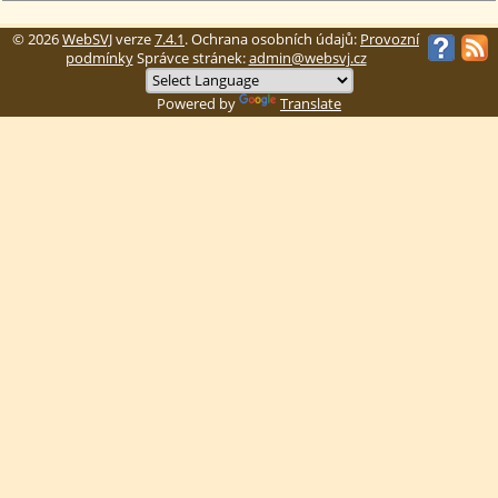
© 2026
WebSVJ
verze
7.4.1
. Ochrana osobních údajů:
Provozní
podmínky
Správce stránek:
admin@websvj.cz
Powered by
Translate